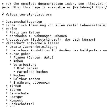
> For the complete documentation index, see [llms.txt](
page URLs; this page is available as [Markdown](https:/
# Waldgarten-als-plattform

* Gemeinschaftsgarten

* Ernte Tisch (Sammlung von allen reifen Lebensmitteln)
* Woofen

  * Platz zum Zelten

  * Kornboden zu Wohnungen umbauen

* Angestellter (Selbstständig?), der sich kümmert

* Wirtschaft entwickeln lassen

  * Umsatz-/Gewinnbeteiligung

  * Überschuss Produktion für Ausbau des Waldgartens nutzen (als Marketing)

  * Kurse geben

    * Planen (Garten, Wald)

    * Anbau

    * Verarbeitung

      * Brot backen

      * Marmelade kochen

    * Kochen

    * Haltbar machen

    * Ernährung allgemein

  * AirBnB

  * Touren

  * Baumschule

  * Saatgut

  * Kompost

  * Hackschnitzel
