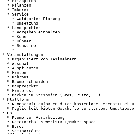
  * Pilzsporen

  * Pflanzen

  * Imkerei

  * Service

    * Waldgarten Planung

    * Umsetzung

  * Land pachten

    * Vorgaben einhalten

    * Kühe

    * Hühner

    * Schweine

    * ...

* Veranstaltungen

  * Organisiert von Teilnehmern

  * Aussaat

  * Auspflanzen

  * Ernten

  * Unkraut

  * Bäume schneiden

  * Bauprojekte

  * Erntefest

  * Backen im Steinofen (Brot, Pizza, ..)

* Plattform

  * Kundschaft aufbauen durch kostenlose Lebensmittel und Erholungsgebiet

  * Möglichkeit bieten Geschäfte zu starten, Umsatzbeteiligung zum Geldverdienen

* Hof

  * Räume zur Verarbeitung

  * Gemeinschafts Werkstatt/Maker space

  * Büros

  * Seminarräume
