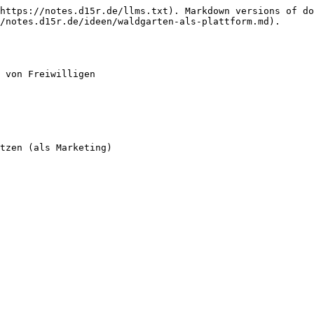
https://notes.d15r.de/llms.txt). Markdown versions of do
/notes.d15r.de/ideen/waldgarten-als-plattform.md).

 von Freiwilligen
