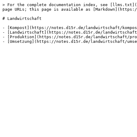
> For the complete documentation index, see [llms.txt](
page URLs; this page is available as [Markdown](https:/
# Landwirtschaft

- [Kompost](https://notes.d15r.de/landwirtschaft/kompos
- [Landwirtschaft](https://notes.d15r.de/landwirtschaft
- [Produktion](https://notes.d15r.de/landwirtschaft/pro