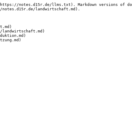
https://notes.d15r.de/llms.txt). Markdown versions of do
/notes.d15r.de/landwirtschaft.md).

t.md)

/landwirtschaft.md)

duktion.md)
