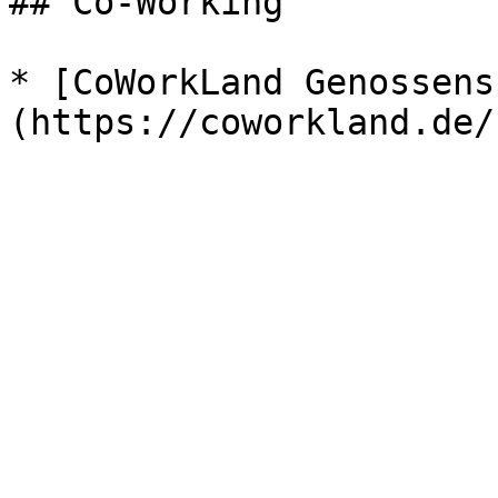
## Co-Working

* [CoWorkLand Genossens