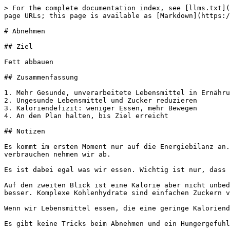
> For the complete documentation index, see [llms.txt](https://notes.d15r.de/llms.txt). Markdown versions of documentation pages are available by appending `.md` to page URLs; this page is available as [Markdown](https://notes.d15r.de/leben/gesundheit/abnehmen.md).

# Abnehmen

## Ziel

Fett abbauen

## Zusammenfassung

1. Mehr Gesunde, unverarbeitete Lebensmittel in Ernährung integrieren
2. Ungesunde Lebensmittel und Zucker reduzieren
3. Kaloriendefizit: weniger Essen, mehr Bewegen
4. An den Plan halten, bis Ziel erreicht

## Notizen

Es kommt im ersten Moment nur auf die Energiebilanz an. Wenn wir mehr Energie aufnehemn, als wir verbrachen, nehmen wir zu und wenn wir weniger aufnahmen als wir verbrauchen nehmen wir ab.

Es ist dabei egal was wir essen. Wichtig ist nur, dass wir alle benötigten Nährstoffe zu uns nehmen.

Auf den zweiten Blick ist eine Kalorie aber nicht unbedingt eine Kalorie. Es gibt Lebensmittel mit denen es leichter ist abzunehmen. Protein sättigen zum Beispiel besser. Komplexe Kohlenhydrate sind einfachen Zuckern vorzuziehen.

Wenn wir Lebensmittel essen, die eine geringe Kaloriendichte haben, können wir mehr Masse essen. Das hilft auch bei der Sättigung.

Es gibt keine Tricks beim Abnehmen und ein Hungergefühl lässt sich nicht komplett vermeiden. Es ist hart und wird immer schwieriger je schlanker wir werden.

Unser Körper möchte das Fett nicht verlieren. Für ihn ist es ein Energiespeicher für schlechte Zeiten.

Es werden vermehrt Hungerhormone produziert und unsere sportunabhängige Aktivität (NEAT) reduziert sich. Wir sind nicht mehr so aktiv und verbrennen dadurch weniger Kalorien.

Der Körper passt sich dem Defizit an und verbraucht weniger Energie. Deshalb muss ich das Defizit anpassen, wenn ich eine Woche nicht weiter abnehme.

Nachdem ich genug abgenommen habe, erhöhe ich die Kalorien langsam um 50 - 100 kcal / Tag pro Woche, damit sich mein Körper langsam daran gewöhnen kann. Ansonsten kann es passieren schnell wieder Fett aufzubauen, weil der Körper im Defizit war.

## Prioritäten

1. Energiebilanz
2. Protein
3. Kohlenhydrate & Fette
4. Mahlzeitenfrequenz & Lebensmittelauswahl
5. Flüssigkeit
6. Supplemente

## Vorbereiten

* Grundumsatz herausfinden: [Kalorienrechner](https://fitness-experts.de/kalorienrechner)
  * Sehr ungenau: als Startpunkt wählen und anpassen
  * Eine Woche testen, dann anpassen
* Waage anschaffen
* Küchenwaage
* Fitnesstracker installieren ○ Schrittzähler Handy ○ App ○ Apple Watch / Fitbit
* Ernährungsapp installieren

## Täglich wiegen

* Fortschritte überwachen
* Es ist kein gradliniger Prozess
* Hunger zeigt, dass ich abnehme
* Wöchentlicher/gleitender Durchschnitt, um Schwankungen auszugleichen

## Kalorien tracken

* Differenz zwischen raus und rein konstant halten
* Im Defizit bewegt man sich weniger
* MyFitnessPal
* Fitnesstracker/Schrittzähler

## Umfänge messen

## Fotos

## Defizit

* 250 - 500kcal
* Bei höherem Defizit werden Muskel abgebaut
* Kaloriendefizit von ca. 250 kcal, bis man nicht mehr abnimmt, dann erst erhöhen
* Weiter schwer trainieren, um dem Körper zu suggerieren, dass die Muskeln gebraucht werden. Sobald wir die Gewichte/Wiederholungen reduzieren, geben wir dem Körper ein Fenster zum Muskelabbau
* Ziel: Körperfettanteil / 20 -> % des Körpergewichts, das man pro Woche abnehmen sollte
* Defizit durch Reduktion von K