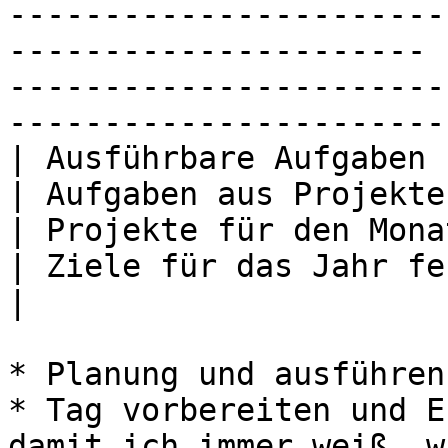
-----------------------
---------------------- 
-----------------------
-----------------------
| Ausführbare Aufgaben für nächsten Tag planen      
| Aufgaben aus Projekten erstellen                                        
| Projekte für den Monat planen                                                  
| Ziele für das Jahr festlegen                                                    
|

* Planung und ausführen
* Tag vorbereiten und E
damit ich immer weiß, w