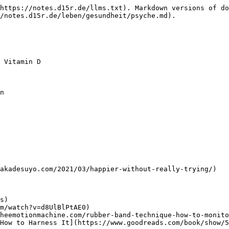
https://notes.d15r.de/llms.txt). Markdown versions of do
/notes.d15r.de/leben/gesundheit/psyche.md).

 Vitamin D

n

akadesuyo.com/2021/03/happier-without-really-trying/)

s)

m/watch?v=d8UlBlPtAE0)

heemotionmachine.com/rubber-band-technique-how-to-monito
How to Harness It](https://www.goodreads.com/book/show/5