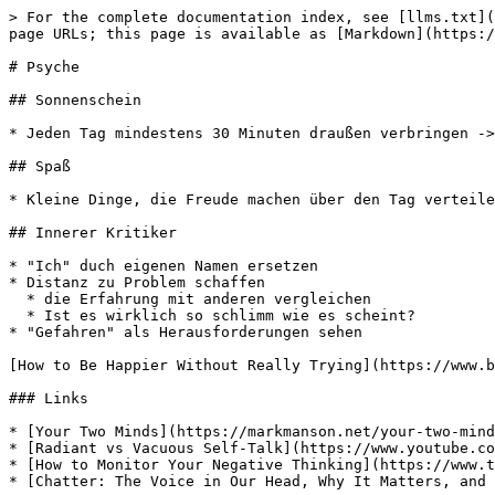
> For the complete documentation index, see [llms.txt](
page URLs; this page is available as [Markdown](https:/
# Psyche

## Sonnenschein

* Jeden Tag mindestens 30 Minuten draußen verbringen ->
## Spaß

* Kleine Dinge, die Freude machen über den Tag verteile
## Innerer Kritiker

* "Ich" duch eigenen Namen ersetzen

* Distanz zu Problem schaffen

  * die Erfahrung mit anderen vergleichen

  * Ist es wirklich so schlimm wie es scheint?

* "Gefahren" als Herausforderungen sehen

[How to Be Happier Without Really Trying](https://www.b
### Links

* [Your Two Minds](https://markmanson.net/your-two-mind
* [Radiant vs Vacuous Self-Talk](https://www.youtube.co
* [How to Monitor Your Negative Thinking](https://www.t
* [Chatter: The Voice in Our Head, Why It Matters, and 