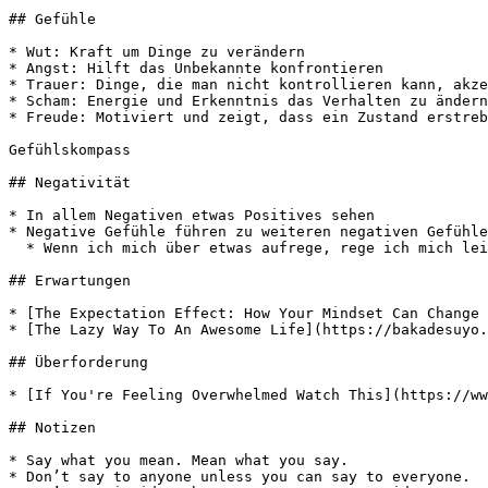
## Gefühle

* Wut: Kraft um Dinge zu verändern

* Angst: Hilft das Unbekannte konfrontieren

* Trauer: Dinge, die man nicht kontrollieren kann, akze
* Scham: Energie und Erkenntnis das Verhalten zu ändern

* Freude: Motiviert und zeigt, dass ein Zustand erstreb
Gefühlskompass

## Negativität

* In allem Negativen etwas Positives sehen

* Negative Gefühle führen zu weiteren negativen Gefühle
  * Wenn ich mich über etwas aufrege, rege ich mich leichter über andere Dinge auf

## Erwartungen

* [The Expectation Effect: How Your Mindset Can Change 
* [The Lazy Way To An Awesome Life](https://bakadesuyo.
## Überforderung

* [If You're Feeling Overwhelmed Watch This](https://ww
## Notizen

* Say what you mean. Mean what you say.

* Don’t say to anyone unless you can say to everyone.
