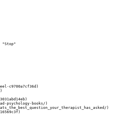
 "Stop"

eel-c9700a7cf36d)

)

3031abd14eb)

ad-psychology-books/)

ats_the_best_question_your_therapist_has_asked/)

16569c3f)
