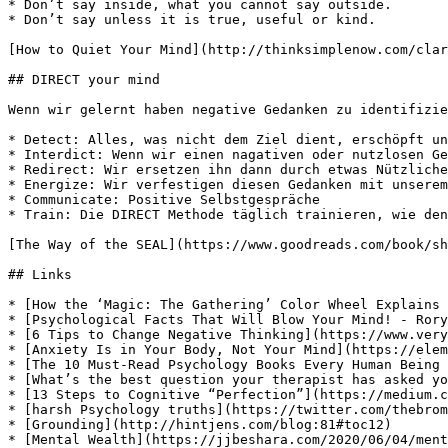
* Don’t say inside, what you cannot say outside.

* Don’t say unless it is true, useful or kind.

[How to Quiet Your Mind](http://thinksimplenow.com/clar
## DIRECT your mind

Wenn wir gelernt haben negative Gedanken zu identifizie
* Detect: Alles, was nicht dem Ziel dient, erschöpft un
* Interdict: Wenn wir einen nagativen oder nutzlosen Ge
* Redirect: Wir ersetzen ihn dann durch etwas Nützliche
* Energize: Wir verfestigen diesen Gedanken mit unserem
* Communicate: Positive Selbstgespräche

* Train: Die DIRECT Methode täglich trainieren, wie den
[The Way of the SEAL](https://www.goodreads.com/book/sh
## Links

* [How the ‘Magic: The Gathering’ Color Wheel Explains 
* [Psychological Facts That Will Blow Your Mind! - Rory
* [6 Tips to Change Negative Thinking](https://www.very
* [Anxiety Is in Your Body, Not Your Mind](https://elem
* [The 10 Must-Read Psychology Books Every Human Being 
* [What’s the best question your therapist has asked yo
* [13 Steps to Cognitive “Perfection”](https://medium.c
* [harsh Psychology truths](https://twitter.com/thebrom
* [Grounding](http://hintjens.com/blog:81#toc12)

* [Mental Wealth](https://jjbeshara.com/2020/06/04/ment