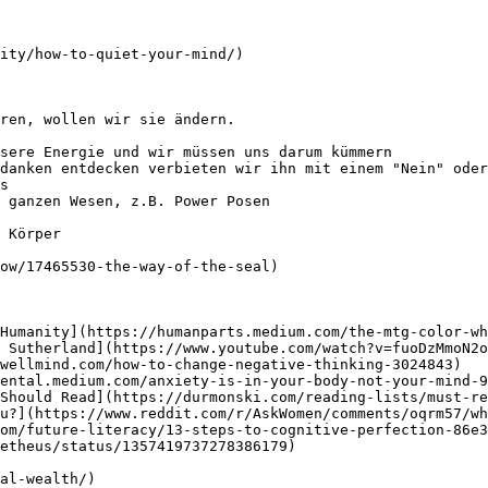
ity/how-to-quiet-your-mind/)

ren, wollen wir sie ändern.

sere Energie und wir müssen uns darum kümmern

danken entdecken verbieten wir ihn mit einem "Nein" oder
s

 ganzen Wesen, z.B. Power Posen

 Körper

ow/17465530-the-way-of-the-seal)

Humanity](https://humanparts.medium.com/the-mtg-color-wh
 Sutherland](https://www.youtube.com/watch?v=fuoDzMmoN2o
wellmind.com/how-to-change-negative-thinking-3024843)

ental.medium.com/anxiety-is-in-your-body-not-your-mind-9
Should Read](https://durmonski.com/reading-lists/must-re
u?](https://www.reddit.com/r/AskWomen/comments/oqrm57/wh
om/future-literacy/13-steps-to-cognitive-perfection-86e3
etheus/status/1357419737278386179)

al-wealth/)
